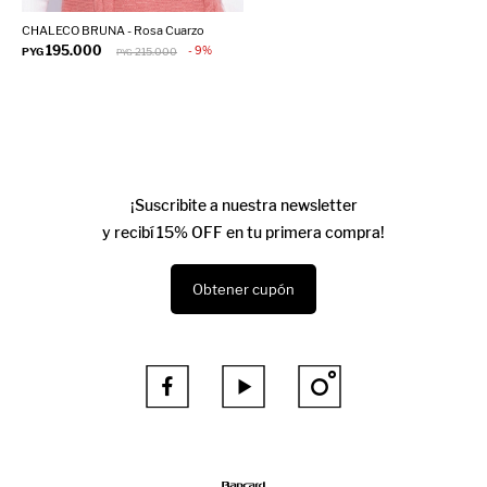
CHALECO BRUNA - Rosa Cuarzo
195.000
9
PYG
215.000
PYG
¡Suscribite a nuestra newsletter
y recibí 15% OFF en tu primera compra!
Obtener cupón


