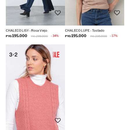
CHALECO LISY - Rosa Viejo
CHALECO LUPE - Tostado
195.000
195.000
34
17
PYG
299.000
PYG
235.000
PYG
PYG