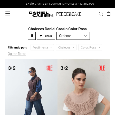
ENVÍO GRATIS EN COMPRAS MAYORES A PYG 350.000

Chalecos Daniel Cassin Color Rosa
Recomendados
Filtrando por:
Vestimenta
Chalecos
Color:
Rosa
Quitar filtros