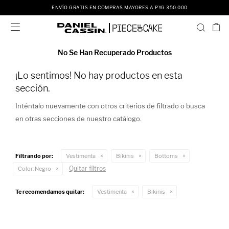
ENVÍO GRATIS EN COMPRAS MAYORES A PYG 350.000

No Se Han Recuperado Productos
¡Lo sentimos! No hay productos en esta
sección.
Inténtalo nuevamente con otros criterios de filtrado o busca
en otras secciones de nuestro catálogo.
Filtrando por:
Vestimenta
Bikinis
Bottoms
Quitar filtros
Color:
Negro
Te recomendamos quitar:
Vestimenta
Bikinis