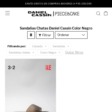
ENVÍO GRATIS EN COMPRAS MAYORES A PYG 350.000

Sandalias Chatas Daniel Cassin Color Negro
Recomendados
Filtrando por:
Calzado
Sandalias
Quitar filtros
Sandalias chatas
Color:
Negro