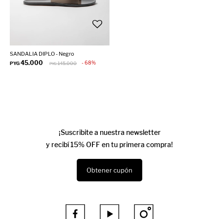
SANDALIA DIPLO - Negro
45.000
68
PYG
145.000
PYG
¡Suscribite a nuestra newsletter
y recibí 15% OFF en tu primera compra!
Obtener cupón


