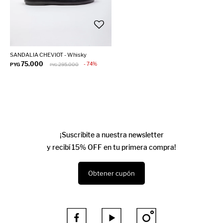
SANDALIA CHEVIOT - Whisky
75.000
74
PYG
295.000
PYG
¡Suscribite a nuestra newsletter
y recibí 15% OFF en tu primera compra!
Obtener cupón


