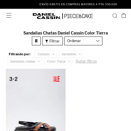
ENVÍO GRATIS EN COMPRAS MAYORES A PYG 350.000

Sandalias Chatas Daniel Cassin Color Tierra
Recomendados
Filtrando por:
Calzado
Sandalias
Quitar filtros
Sandalias chatas
Color:
Tierra