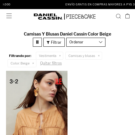
ENVÍO GRATIS EN COMPRAS MAYORES A PYG 350.000

Camisas Y Blusas Daniel Cassin Color Beige
Recomendados
Filtrando por:
Vestimenta
Camisas y blusas
Quitar filtros
Color:
Beige