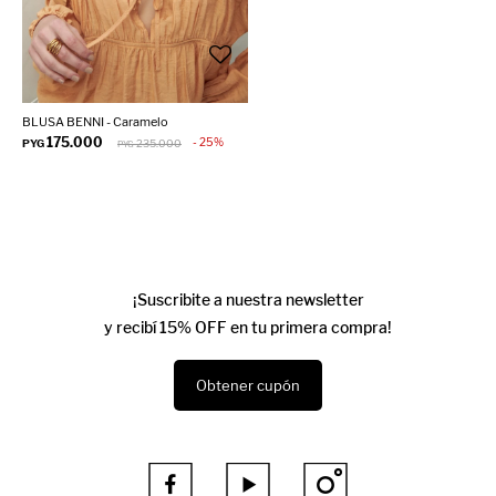
BLUSA BENNI - Caramelo
175.000
25
PYG
235.000
PYG
¡Suscribite a nuestra newsletter
y recibí 15% OFF en tu primera compra!
Obtener cupón


