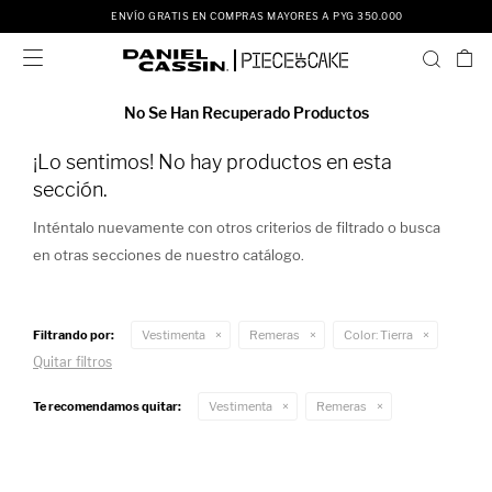
ENVÍO GRATIS EN COMPRAS MAYORES A PYG 350.000

No Se Han Recuperado Productos
¡Lo sentimos! No hay productos en esta
sección.
Inténtalo nuevamente con otros criterios de filtrado o busca
en otras secciones de nuestro catálogo.
Filtrando por:
Vestimenta
Remeras
Color:
Tierra
Quitar filtros
Te recomendamos quitar:
Vestimenta
Remeras