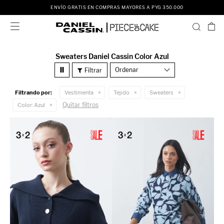
ENVÍO GRATIS EN COMPRAS MAYORES A PYG 350.000

Sweaters Daniel Cassin Color Azul
Recomendados
Filtrando por:
Vestimenta
Tejido
Sweaters
Quitar filtros
Color:
Azul