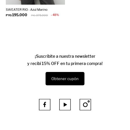
SWEATER RIO - Azul Marino
195.000
48
PYG
375.000
PYG
¡Suscribite a nuestra newsletter
y recibí 15% OFF en tu primera compra!
Obtener cupón


