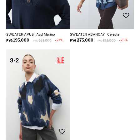
SWEATER APUS - Azul Marino
SWEATER ABANCAY - Celeste
195.000
275.000
27
25
PYG
269.000
PYG
369.000
PYG
PYG