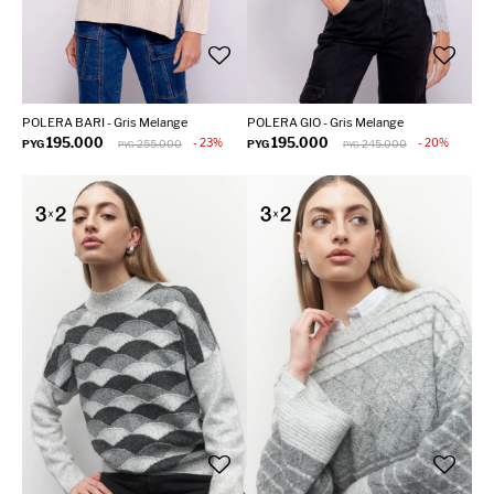
POLERA BARI - Gris Melange
POLERA GIO - Gris Melange
195.000
195.000
23
20
PYG
255.000
PYG
245.000
PYG
PYG