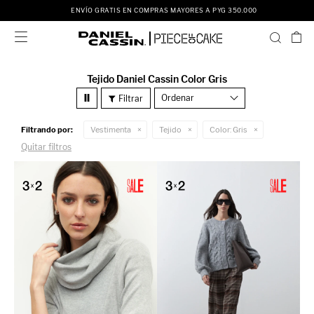
ENVÍO GRATIS EN COMPRAS MAYORES A PYG 350.000

Tejido Daniel Cassin Color Gris
Recomendados
Filtrando por:
Vestimenta
Tejido
Color:
Gris
Quitar filtros