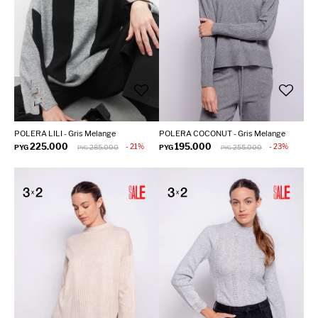
POLERA LILI - Gris Melange
POLERA COCONUT - Gris Melange
225.000
195.000
21
23
PYG
285.000
PYG
255.000
PYG
PYG