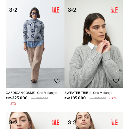
CARDIGAN COSME - Gris Melange
SWEATER TRIBU - Gris Melange
225.000
195.000
33
PYG
309.000
PYG
295.000
PYG
PYG
27