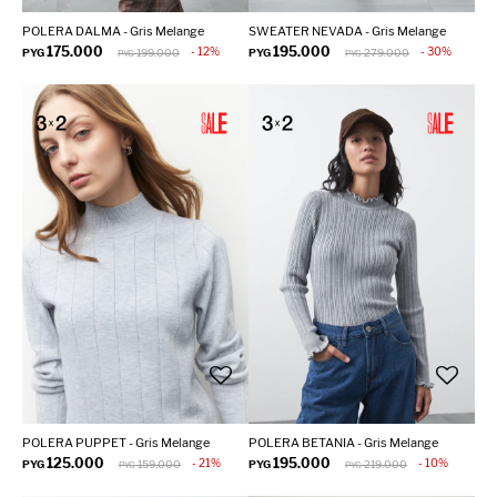
POLERA DALMA - Gris Melange
SWEATER NEVADA - Gris Melange
175.000
195.000
12
30
PYG
199.000
PYG
279.000
PYG
PYG
POLERA PUPPET - Gris Melange
POLERA BETANIA - Gris Melange
125.000
195.000
21
10
PYG
159.000
PYG
219.000
PYG
PYG