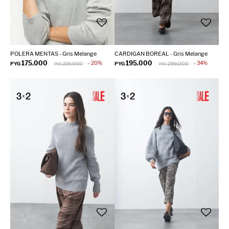
POLERA MENTAS - Gris Melange
CARDIGAN BOREAL - Gris Melange
175.000
195.000
20
34
PYG
219.000
PYG
299.000
PYG
PYG