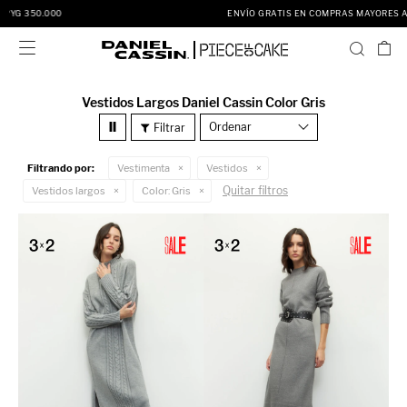
ENVÍO GRATIS EN COMPRAS MAYORES A PYG 350.000

Vestidos Largos Daniel Cassin Color Gris
Recomendados
Filtrando por:
Vestimenta
Vestidos
Quitar filtros
Vestidos largos
Color:
Gris