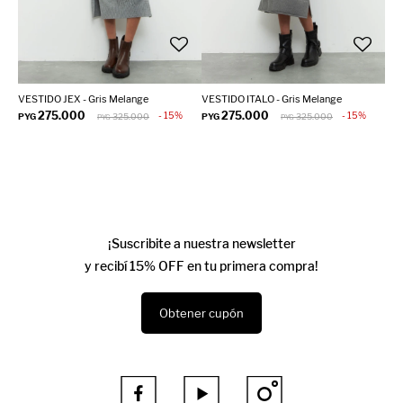
VESTIDO JEX - Gris Melange
VESTIDO ITALO - Gris Melange
275.000
275.000
15
15
PYG
325.000
PYG
325.000
PYG
PYG
¡Suscribite a nuestra newsletter
y recibí 15% OFF en tu primera compra!
Obtener cupón


