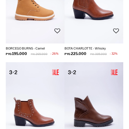
BORCEGO BURNS - Camel
BOTA CHARLOTTE - Whisky
195.000
225.000
26
32
PYG
265.000
PYG
335.000
PYG
PYG