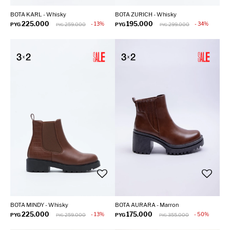
BOTA KARL - Whisky
BOTA ZURICH - Whisky
225.000
195.000
13
34
PYG
259.000
PYG
299.000
PYG
PYG
BOTA MINDY - Whisky
BOTA AURARA - Marron
225.000
175.000
13
50
PYG
259.000
PYG
355.000
PYG
PYG