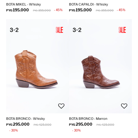
BOTA MIKEL - Whisky
BOTA CAPALDI - Whisky
195.000
195.000
45
45
PYG
355.000
PYG
355.000
PYG
PYG
BOTA BRONCO - Whisky
BOTA BRONCO - Marron
295.000
295.000
PYG
425.000
PYG
425.000
PYG
PYG
30
30