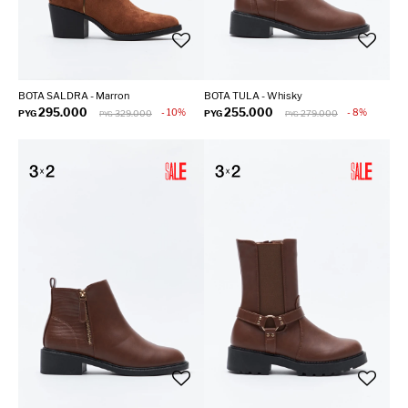
BOTA SALDRA - Marron
BOTA TULA - Whisky
295.000
255.000
10
8
PYG
329.000
PYG
279.000
PYG
PYG