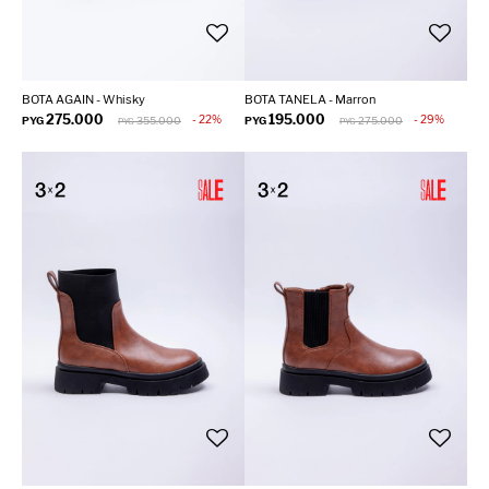
BOTA AGAIN - Whisky
BOTA TANELA - Marron
275.000
195.000
22
29
PYG
355.000
PYG
275.000
PYG
PYG