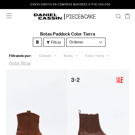
ENVÍO GRATIS EN COMPRAS MAYORES A PYG 350.000

Botas Paddock Color Tierra
Recomendados
Filtrando por:
Calzado
Botas
Color:
Tierra
Quitar filtros