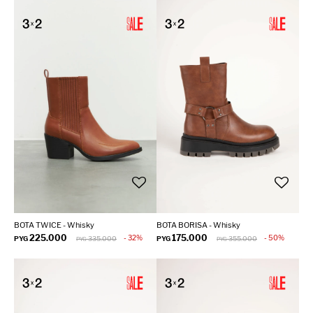
BOTA TWICE - Whisky
BOTA BORISA - Whisky
225.000
175.000
32
50
PYG
335.000
PYG
355.000
PYG
PYG