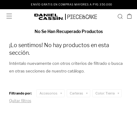
ENVÍO GRATIS EN COMPRAS MAYORES A PYG 350.000

No Se Han Recuperado Productos
¡Lo sentimos! No hay productos en esta
sección.
Inténtalo nuevamente con otros criterios de filtrado o busca
en otras secciones de nuestro catálogo.
Filtrando por:
Accesorios
Carteras
Color:
Tierra
Quitar filtros