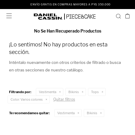
ENVÍO GRATIS EN COMPRAS MAYORES A PYG 350.000

No Se Han Recuperado Productos
¡Lo sentimos! No hay productos en esta
sección.
Inténtalo nuevamente con otros criterios de filtrado o busca
en otras secciones de nuestro catálogo.
Filtrando por:
Vestimenta
Bikinis
Tops
Quitar filtros
Color:
Varios colores
Te recomendamos quitar:
Vestimenta
Bikinis