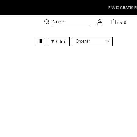
0
PYG
Recomendados