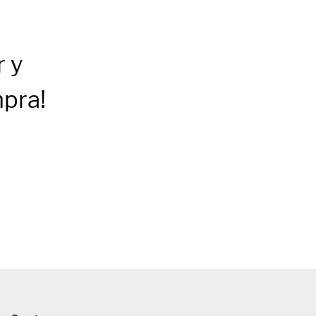
r
y
mpra!