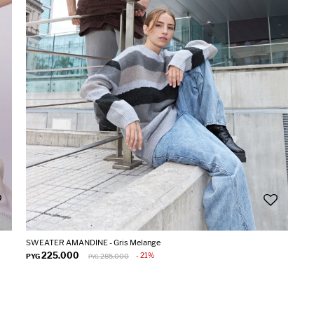
SWEATER AMANDINE - Gris Melange
225.000
21
PYG
285.000
PYG