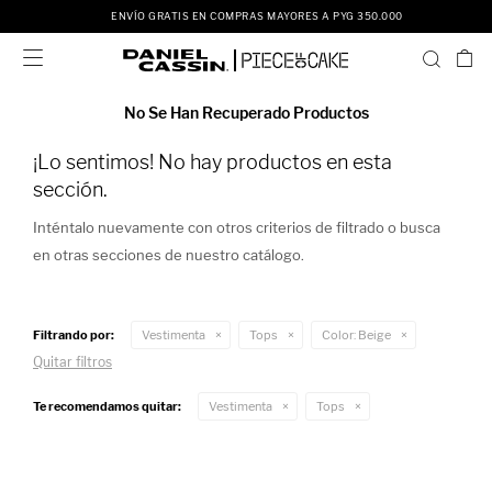
ENVÍO GRATIS EN COMPRAS MAYORES A PYG 350.000

No Se Han Recuperado Productos
¡Lo sentimos! No hay productos en esta
sección.
Inténtalo nuevamente con otros criterios de filtrado o busca
en otras secciones de nuestro catálogo.
Filtrando por:
Vestimenta
Tops
Color:
Beige
Quitar filtros
Te recomendamos quitar:
Vestimenta
Tops