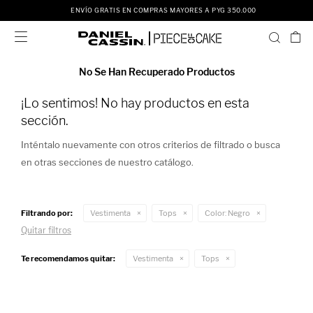
ENVÍO GRATIS EN COMPRAS MAYORES A PYG 350.000

No Se Han Recuperado Productos
¡Lo sentimos! No hay productos en esta
sección.
Inténtalo nuevamente con otros criterios de filtrado o busca
en otras secciones de nuestro catálogo.
Filtrando por:
Vestimenta
Tops
Color:
Negro
Quitar filtros
Te recomendamos quitar:
Vestimenta
Tops