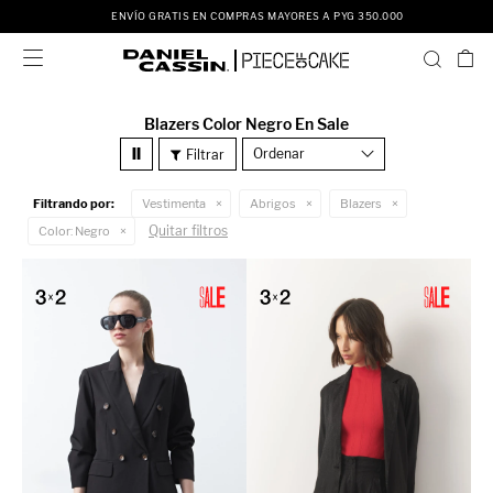
00
ENVÍO GRATIS EN COMPRAS MAYORES A PYG 350.0

Blazers Color Negro En Sale
Recomendados
Filtrando por:
Vestimenta
Abrigos
Blazers
Quitar filtros
Color:
Negro