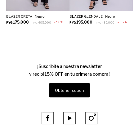
BLAZER CRETA - Negro
BLAZER GLENDALE - Negro
175.000
195.000
56
55
PYG
405.000
PYG
435.000
PYG
PYG
¡Suscribite a nuestra newsletter
y recibí 15% OFF en tu primera compra!
Obtener cupón


