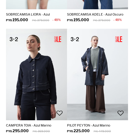
SOBRECAMISA LIORA - Azul
SOBRECAMISA ADELE - Azul Oscuro
195.000
195.000
48
48
PYG
379.000
PYG
379.000
PYG
PYG
CAMPERA TOIA - Azul Marino
PILOT PEYTON - Azul Marino
295.000
225.000
PYG
369.000
PYG
449.000
PYG
PYG