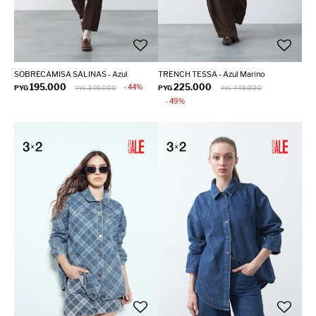
SOBRECAMISA SALINAS - Azul
TRENCH TESSA - Azul Marino
195.000
225.000
44
PYG
349.000
PYG
449.000
PYG
PYG
49