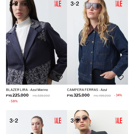
BLAZER LIRA - Azul Marino
CAMPERA FERRAS - Azul
225.000
325.000
34
PYG
539.000
PYG
499.000
PYG
PYG
58