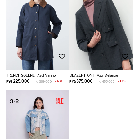
TRENCH SOLENE - Azul Marino
BLAZER FIONT - Azul Melange
225.000
375.000
43
17
PYG
399.000
PYG
455.000
PYG
PYG