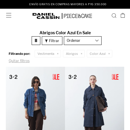
ENVÍO GRATIS EN COMPRAS MAYORES A PYG 350.000

Abrigos Color Azul En Sale
Recomendados
Filtrando por:
Vestimenta
Abrigos
Color:
Azul
Quitar filtros