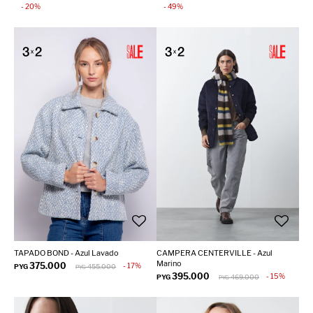
20
49
TAPADO BOND - Azul Lavado
CAMPERA CENTERVILLE - Azul
Marino
375.000
17
PYG
455.000
PYG
395.000
15
PYG
469.000
PYG