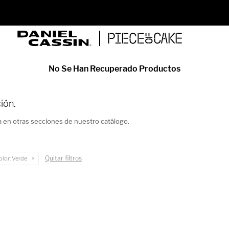
ENVÍO GRATIS EN COMPRAS MAYORES A PYG 350.000
No Se Han Recuperado Productos
ión.
a en otras secciones de nuestro catálogo.
Quitar filtros
olor:
Verde