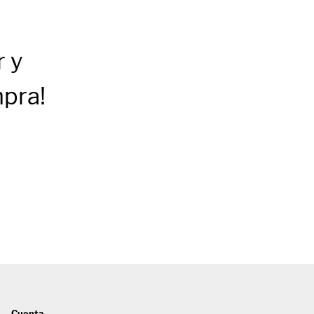
r
y
mpra!
Cuenta