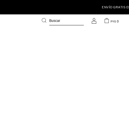
0
PYG