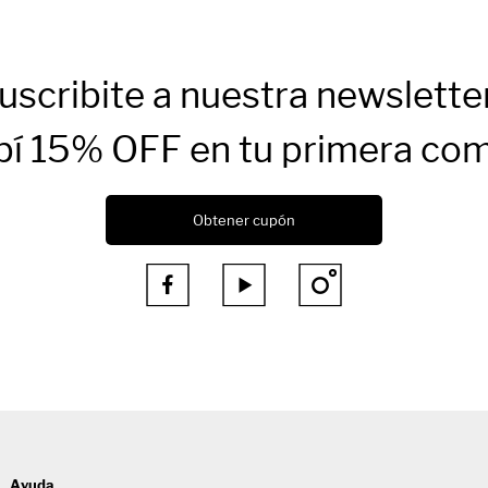
uscribite a nuestra newslette
bí 15% OFF en tu primera co
Obtener cupón



Ayuda