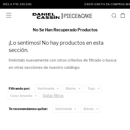
00
ENVÍO GRATIS EN COMPRAS MAYORES A PYG 350.0

No Se Han Recuperado Productos
¡Lo sentimos! No hay productos en esta
sección.
Inténtalo nuevamente con otros criterios de filtrado o busca
en otras secciones de nuestro catálogo.
Filtrando por:
Vestimenta
Bikinis
Tops
Quitar filtros
Color:
Amarillo
Te recomendamos quitar:
Vestimenta
Bikinis