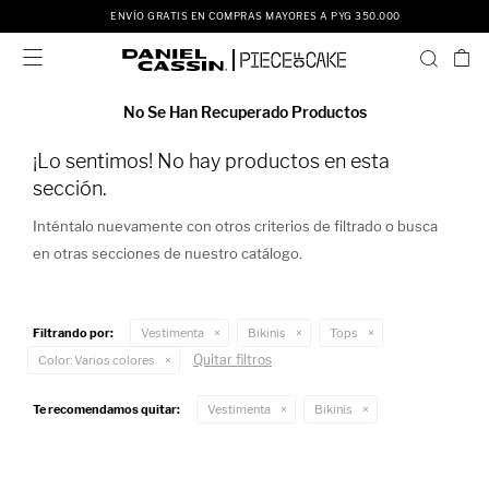
ENVÍO GRATIS EN COMPRAS MAYORES A PYG 350.000

No Se Han Recuperado Productos
¡Lo sentimos! No hay productos en esta
sección.
Inténtalo nuevamente con otros criterios de filtrado o busca
en otras secciones de nuestro catálogo.
Filtrando por:
Vestimenta
Bikinis
Tops
Quitar filtros
Color:
Varios colores
Te recomendamos quitar:
Vestimenta
Bikinis