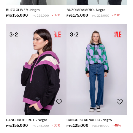
BUZO OLIVER - Negro
BUZO MIYAMOTO - Negro
155.000
175.000
39
23
PYG
255.000
PYG
229.000
PYG
PYG
CANGURO BERUTI - Negro
CANGURO ARNALDO - Negro
155.000
125.000
36
48
PYG
245.000
PYG
245.000
PYG
PYG