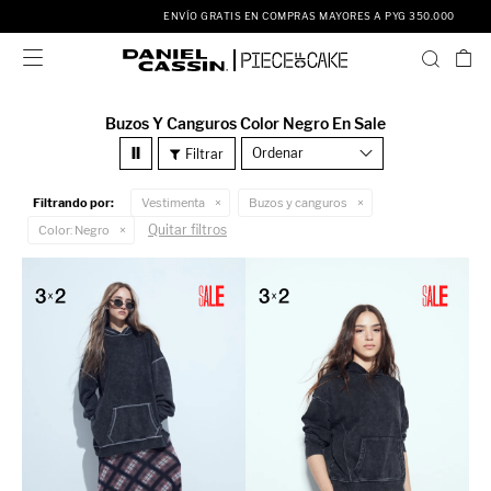
ENVÍO GRATIS EN COMPRAS MAYORES A PYG 350.000

Buzos Y Canguros Color Negro En Sale
Recomendados
Filtrando por:
Vestimenta
Buzos y canguros
Quitar filtros
Color:
Negro