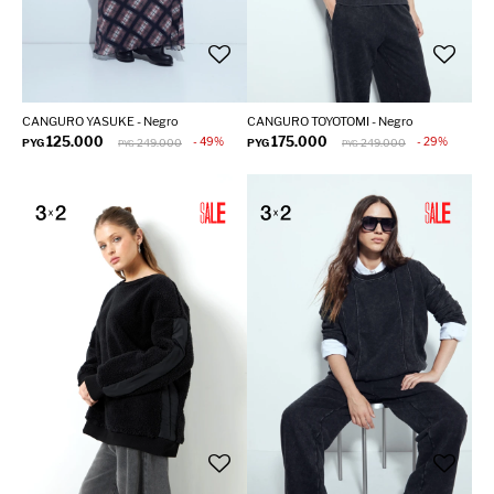
CANGURO YASUKE - Negro
CANGURO TOYOTOMI - Negro
125.000
175.000
49
29
PYG
249.000
PYG
249.000
PYG
PYG