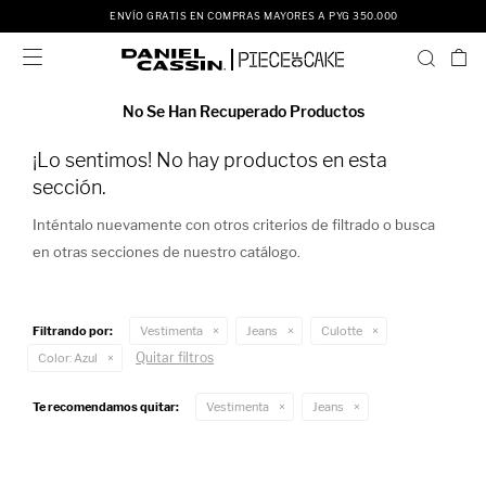
ENVÍO GRATIS EN COMPRAS MAYORES A PYG 350.000

No Se Han Recuperado Productos
¡Lo sentimos! No hay productos en esta
sección.
Inténtalo nuevamente con otros criterios de filtrado o busca
en otras secciones de nuestro catálogo.
Filtrando por:
Vestimenta
Jeans
Culotte
Quitar filtros
Color:
Azul
Te recomendamos quitar:
Vestimenta
Jeans