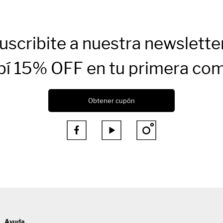
uscribite a nuestra newslette
bí 15% OFF en tu primera co
Obtener cupón



Ayuda