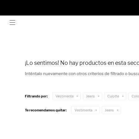

¡Lo sentimos! No hay productos en esta secc
Inténtalo nuevamente con otros criterios de filtrado o busc
VER TODO
Filtrando por:
Vestimenta
Jeans
Culotte
Colo
ABRIGOS
VER TODO
Te recomendamos quitar:
Vestimenta
Jeans
BUZOS Y CANGUROS
ANILLOS
VER TODO
CHALECOS
AROS
BALERINAS