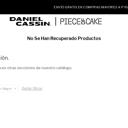
ENVÍO GRATIS EN COMPRAS MAYORES A PYG 350.000
No Se Han Recuperado Productos
ión.
a en otras secciones de nuestro catálogo.
Quitar filtros
r:
Negro