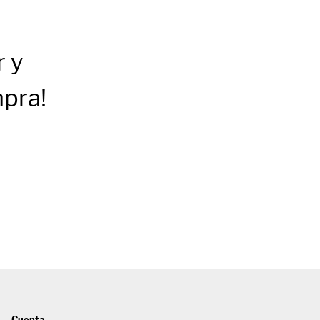
r
y
mpra!
Cuenta