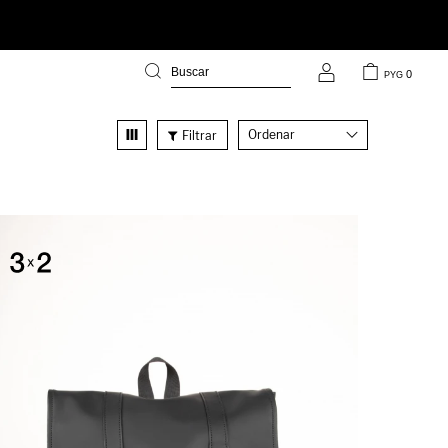
0
PYG
Recomendados