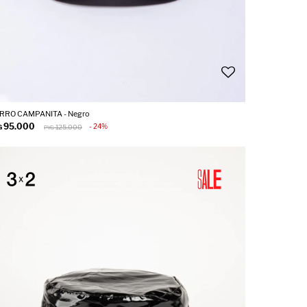
RRO CAMPANITA - Negro
95.000
24
G
125.000
PYG