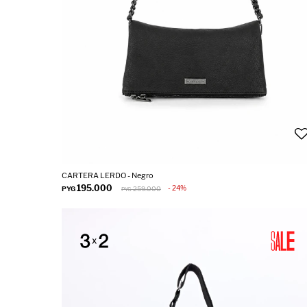
CARTERA LERDO - Negro
195.000
24
PYG
259.000
PYG