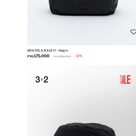
MOCHILA BASEVI - Negro
175.000
32
PYG
259.000
PYG