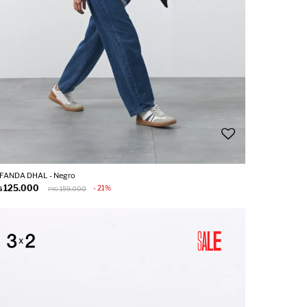
FANDA DHAL - Negro
125.000
21
G
159.000
PYG