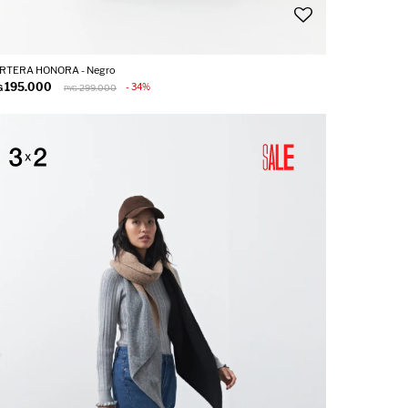
RTERA HONORA - Negro
195.000
34
G
299.000
PYG