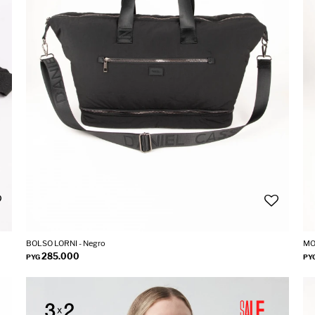
BOLSO LORNI - Negro
MO
285.000
PYG
PY