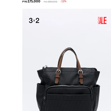
175.000
12
PYG
199.000
PYG