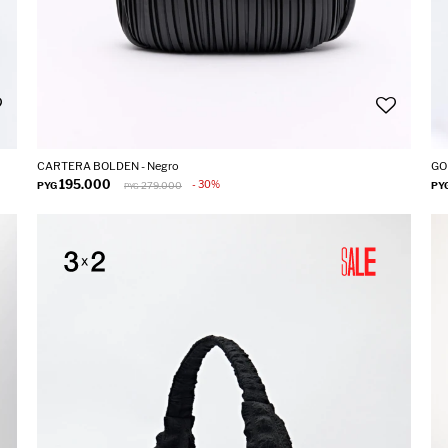
CARTERA BOLDEN - Negro
GO
195.000
30
PYG
279.000
PY
PYG