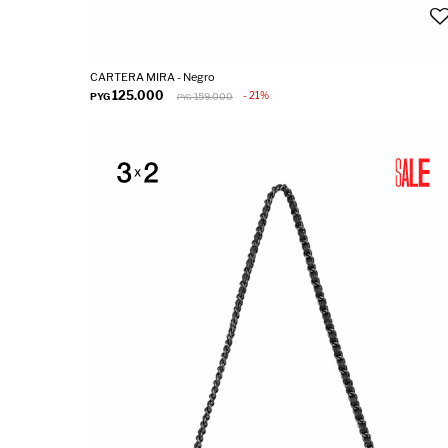
CARTERA MIRA - Negro
125.000
21
PYG
159.000
PYG