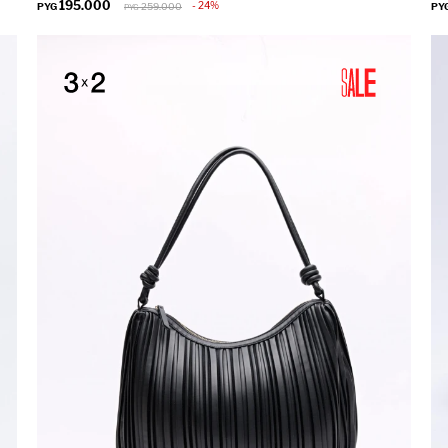
195.000
24
PYG
259.000
PY
PYG