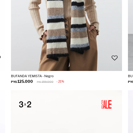
BUFANDA YEMISTA - Negro
BU
125.000
21
PYG
159.000
PY
PYG