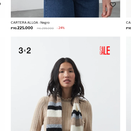
CARTERA ALLOA - Negro
CA
225.000
24
PYG
299.000
PY
PYG