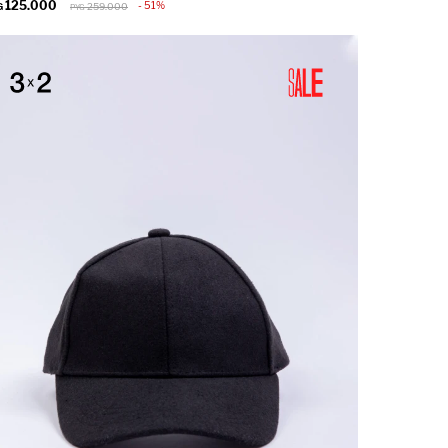
125.000
51
G
259.000
PYG