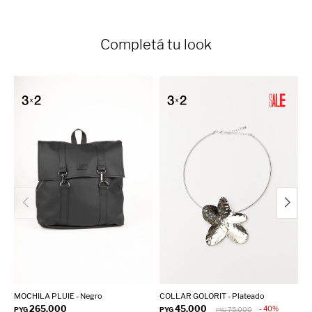
Completá tu look
MOCHILA PLUIE - Negro
COLLAR GOLORIT - Plateado
M
265.000
45.000
40
PYG
PYG
75.000
P
PYG