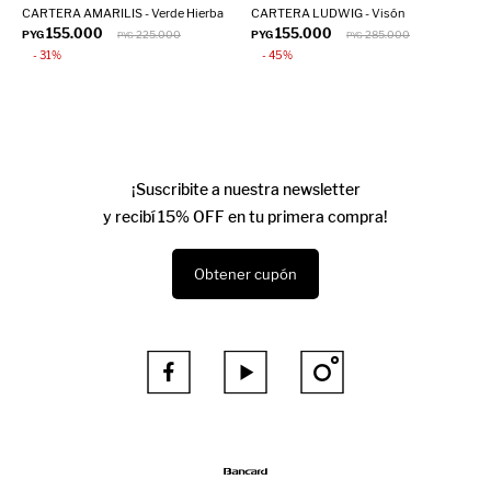
CARTERA AMARILIS - Verde Hierba
CARTERA LUDWIG - Visón
C
155.000
155.000
PYG
225.000
PYG
285.000
P
PYG
PYG
31
45
¡Suscribite a nuestra newsletter
y recibí 15% OFF en tu primera compra!
Obtener cupón


