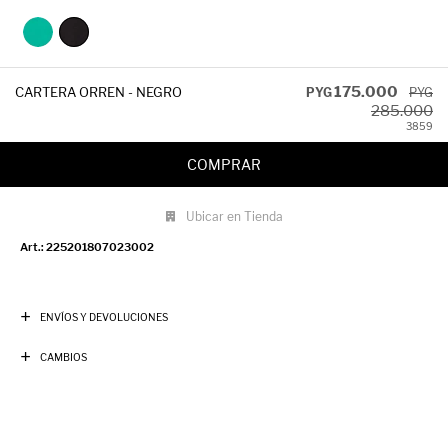
175.000
CARTERA ORREN - NEGRO
PYG
PYG
285.000
38
59
COMPRAR
Ubicar en Tienda
225201807023002
ENVÍOS Y DEVOLUCIONES
CAMBIOS