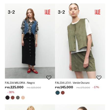
FALDA MILORA - Negro
FALDA LEVI - Verde Oscuro
225.000
145.000
17
PYG
325.000
PYG
175.000
PYG
PYG
30