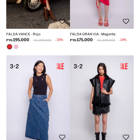
FALDA VANCE - Rojo
FALDA GRAN VIA - Magenta
195.000
175.000
33
14
PYG
295.000
PYG
205.000
PYG
PYG