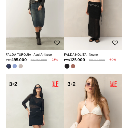
FALDA TURQUIA - Azul Antiguo
FALDA NOLITA - Negro
195.000
125.000
23
60
PYG
255.000
PYG
315.000
PYG
PYG