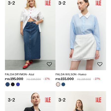
FALDA DRYMON - Azul
FALDA WILSON - Hueso
195.000
155.000
17
27
PYG
235.000
PYG
215.000
PYG
PYG