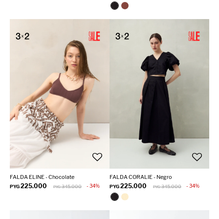
FALDA ELINE - Chocolate
FALDA CORALIE - Negro
225.000
225.000
34
34
PYG
345.000
PYG
345.000
PYG
PYG