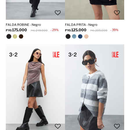
FALDA ROBINE - Negro
FALDA PRITA - Negro
175.000
125.000
29
39
PYG
249.000
PYG
205.000
PYG
PYG