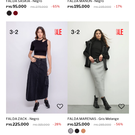
FALDA SASKIA - Negro
FALDA MANON - Negro
95.000
195.000
65
17
PYG
275.000
PYG
235.000
PYG
PYG
FALDA ZACK - Negro
FALDA MARENAS - Gris Melange
225.000
125.000
28
56
PYG
315.000
PYG
285.000
PYG
PYG