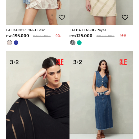
FALDA NORTON - Hueso
FALDA TENSHI - Rayas
195.000
125.000
9
46
PYG
215.000
PYG
235.000
PYG
PYG