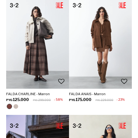
FALDA CHARLINE - Marron
FALDA ANAIS - Marron
125.000
175.000
58
23
PYG
299.000
PYG
229.000
PYG
PYG