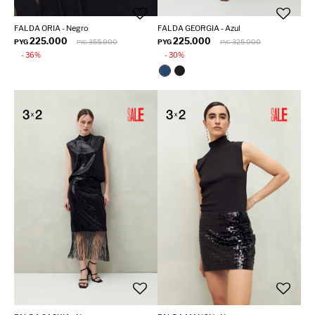
FALDA ORIA - Negro
FALDA GEORGIA - Azul
225.000
225.000
PYG
355.000
PYG
325.000
PYG
PYG
36
30