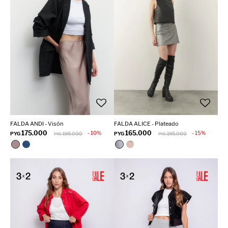
FALDA ANDI - Visón
FALDA ALICE - Plateado
175.000
165.000
10
15
PYG
195.000
PYG
195.000
PYG
PYG