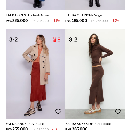
FALDA ORESTE - Azul Oscuro
FALDA CLARION - Negro
225.000
195.000
23
23
PYG
295.000
PYG
255.000
PYG
PYG
FALDA ANGELICA - Canela
FALDA SURFSIDE - Chocolate
255.000
285.000
13
PYG
295.000
PYG
PYG