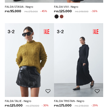
FALDA STASIA - Negro
FALDA VIVI - Negro
95.000
125.000
45
16
PYG
175.000
PYG
149.000
PYG
PYG
FALDA TALIE - Negro
FALDA TRISTAN - Negro
125.000
175.000
30
29
PYG
179.000
PYG
249.000
PYG
PYG