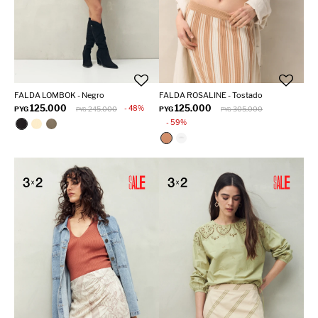
FALDA LOMBOK - Negro
FALDA ROSALINE - Tostado
125.000
125.000
48
PYG
245.000
PYG
305.000
PYG
PYG
59