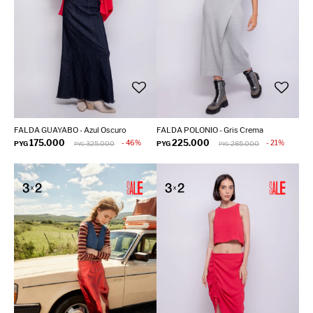
FALDA GUAYABO - Azul Oscuro
FALDA POLONIO - Gris Crema
175.000
225.000
46
21
PYG
325.000
PYG
285.000
PYG
PYG