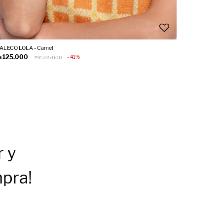
ALECO LOLA - Camel
125.000
41
G
215.000
PYG
r
y
mpra!