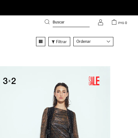
0
PYG
Recomendados