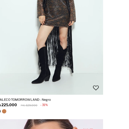
ALECO TOMORROWLAND - Negro
225.000
31
G
329.000
PYG