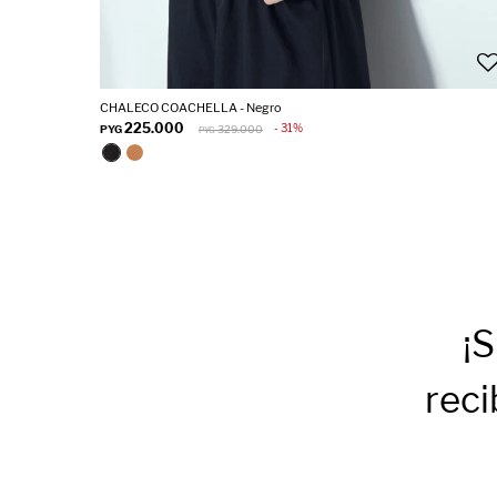
CHALECO COACHELLA - Negro
225.000
31
PYG
329.000
PYG
¡S
reci