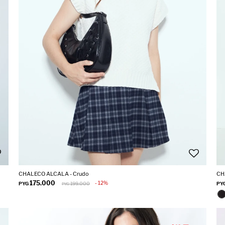
CHALECO ALCALA - Crudo
CH
175.000
12
PYG
199.000
PY
PYG