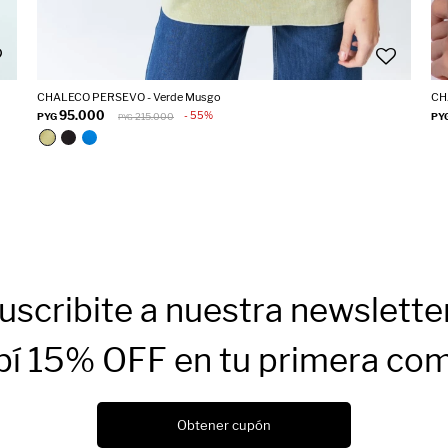
CHALECO PERSEVO - Verde Musgo
CH
95.000
55
PYG
215.000
PY
PYG
uscribite a nuestra newslette
bí 15% OFF en tu primera co
Obtener cupón