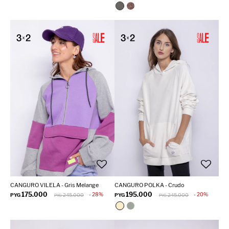
CANGURO VILELA - Gris Melange
CANGURO POLKA - Crudo
175.000
195.000
28
20
PYG
245.000
PYG
245.000
PYG
PYG