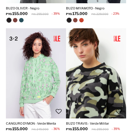
BUZO OLIVER - Negro
BUZO MIYAMOTO - Negro
155.000
175.000
39
23
PYG
255.000
PYG
229.000
PYG
PYG
CANGURO DYMON - Verde Menta
BUZO TRAVIS - Verde Militar
155.000
155.000
36
39
PYG
245.000
PYG
255.000
PYG
PYG