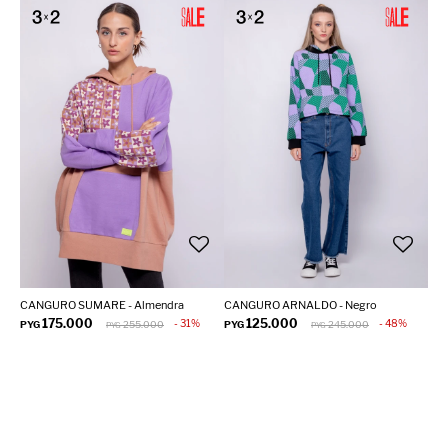
CANGURO SUMARE - Almendra
CANGURO ARNALDO - Negro
175.000
125.000
31
48
PYG
255.000
PYG
245.000
PYG
PYG