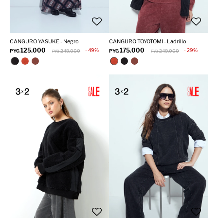
CANGURO YASUKE - Negro
CANGURO TOYOTOMI - Ladrillo
125.000
175.000
49
29
PYG
249.000
PYG
249.000
PYG
PYG