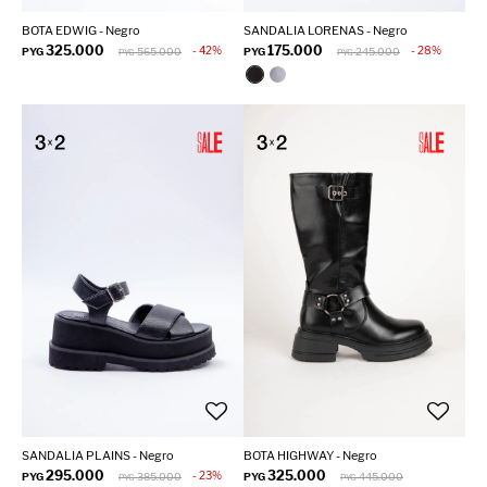
BOTA EDWIG - Negro
SANDALIA LORENAS - Negro
325.000
175.000
42
28
PYG
565.000
PYG
245.000
PYG
PYG
SANDALIA PLAINS - Negro
BOTA HIGHWAY - Negro
295.000
325.000
23
PYG
385.000
PYG
445.000
PYG
PYG