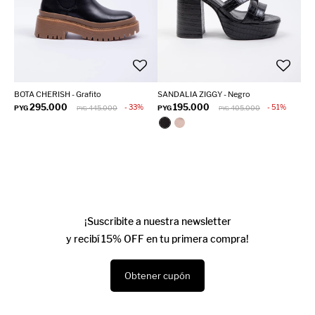
BOTA CHERISH - Grafito
SANDALIA ZIGGY - Negro
295.000
195.000
33
51
PYG
445.000
PYG
405.000
PYG
PYG
¡Suscribite a nuestra newsletter
y recibí 15% OFF en tu primera compra!
Obtener cupón