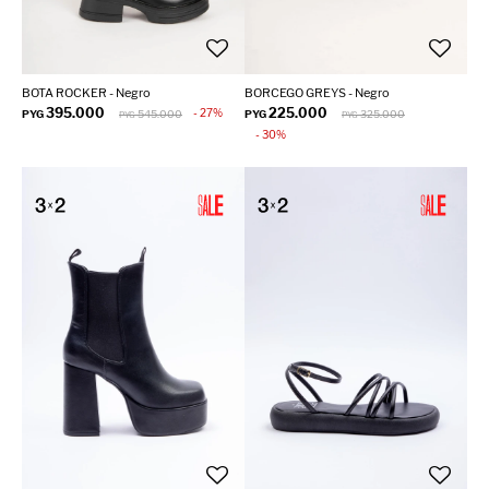
BOTA ROCKER - Negro
BORCEGO GREYS - Negro
395.000
225.000
27
PYG
545.000
PYG
325.000
PYG
PYG
30