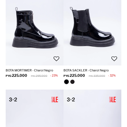
BOTA MORTIMER - Charol Negro
BOTA SACKLER - Charol Negro
225.000
225.000
23
32
PYG
295.000
PYG
335.000
PYG
PYG