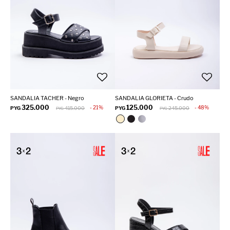
SANDALIA TACHER - Negro
SANDALIA GLORIETA - Crudo
325.000
125.000
21
48
PYG
415.000
PYG
245.000
PYG
PYG