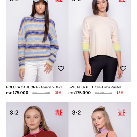
POLERA CARDONA - Amarillo Oliva
SWEATER PLUTON - Lima Pastel
175.000
175.000
31
18
PYG
255.000
PYG
215.000
PYG
PYG