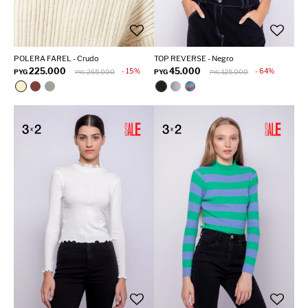
POLERA FAREL - Crudo
TOP REVERSE - Negro
225.000
45.000
15
64
PYG
265.000
PYG
125.000
PYG
PYG