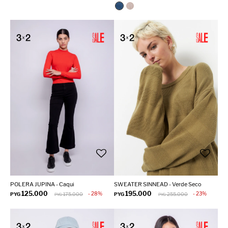
POLERA JUPINA - Caqui
SWEATER SINNEAD - Verde Seco
125.000
195.000
28
23
PYG
175.000
PYG
255.000
PYG
PYG