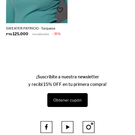
SWEATER PATRICIO - Turquesa
125.000
35
PYG
195.000
PYG
¡Suscribite a nuestra newsletter
y recibí 15% OFF en tu primera compra!
Obtener cupón


