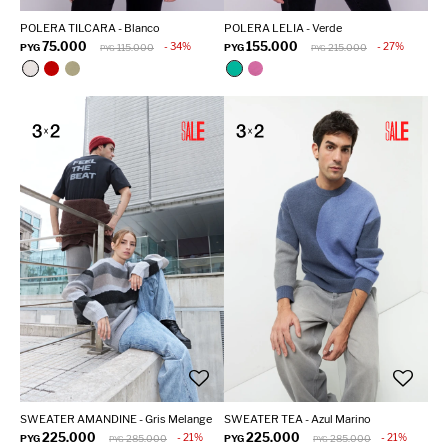
POLERA TILCARA - Blanco
POLERA LELIA - Verde
75.000
155.000
34
27
PYG
115.000
PYG
215.000
PYG
PYG
SWEATER AMANDINE - Gris Melange
SWEATER TEA - Azul Marino
225.000
225.000
21
21
PYG
285.000
PYG
285.000
PYG
PYG