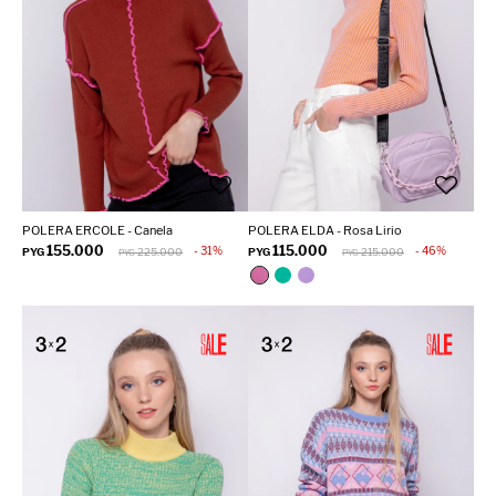
POLERA ERCOLE - Canela
POLERA ELDA - Rosa Lirio
155.000
115.000
31
46
PYG
225.000
PYG
215.000
PYG
PYG