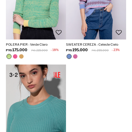
POLERA PIER - Verde Claro
SWEATER CEREZA - Celeste Cielo
175.000
195.000
18
23
PYG
215.000
PYG
255.000
PYG
PYG