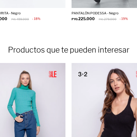
RITA - Negro
PANTALÓN PODESSA - Negro
.000
225.000
18
19
459.000
PYG
279.000
PYG
PYG
Productos que te pueden interesar