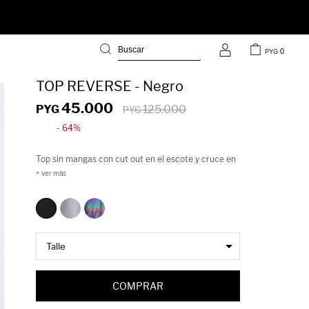
0
PYG
TOP REVERSE - Negro
45.000
PYG
125.000
PYG
64
Top sin mangas con cut out en el escote y cruce en
el cuello. Confeccionado en tela con pequeños
destellos metálicos. Es una prenda protagonista
para componer estilismos de noche.
COMPRAR