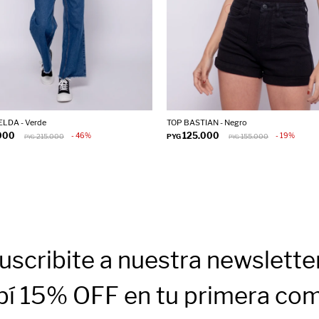
LDA - Verde
TOP BASTIAN - Negro
000
125.000
46
19
215.000
PYG
155.000
PYG
PYG
uscribite a nuestra newslette
bí 15% OFF en tu primera co