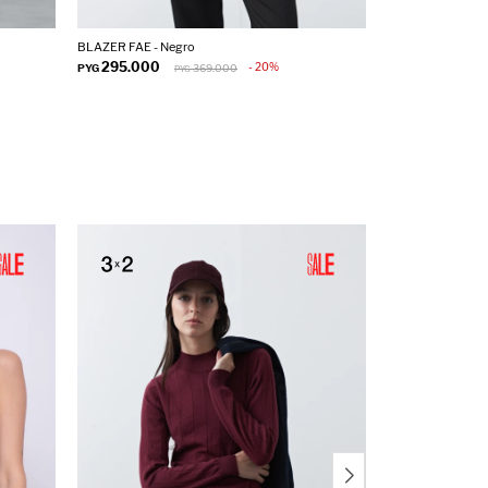
BLAZER FAE - Negro
SOBRECAMISA BE
295.000
195.000
20
PYG
369.000
PYG
PYG
P