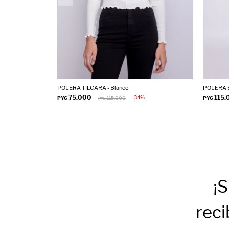
POLERA TILCARA - Blanco
POLERA E
75.000
115.
34
PYG
115.000
PYG
PYG
¡S
reci