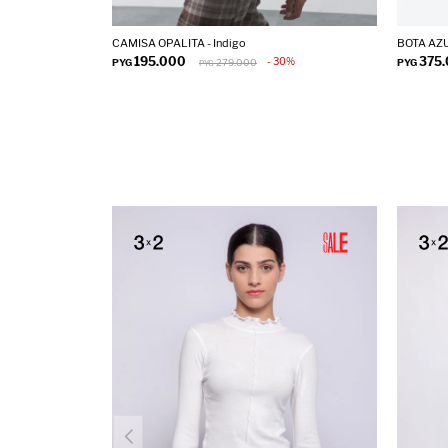
CAMISA OPALITA - Indigo
BOTA AZU
195.000
375
30
PYG
279.000
PYG
PYG