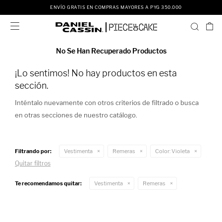
ENVÍO GRATIS EN COMPRAS MAYORES A PYG 350.000

No Se Han Recuperado Productos
¡Lo sentimos! No hay productos en esta
sección.
Inténtalo nuevamente con otros criterios de filtrado o busca
en otras secciones de nuestro catálogo.
Filtrando por:
Vestimenta
Remeras
Color:
Violeta
Quitar filtros
Te recomendamos quitar:
Vestimenta
Remeras