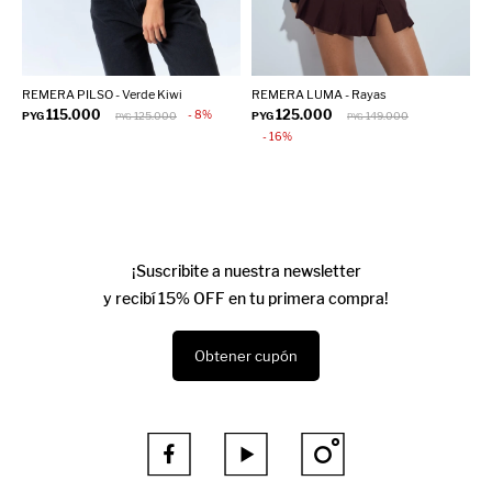
REMERA PILSO - Verde Kiwi
REMERA LUMA - Rayas
R
115.000
125.000
8
PYG
125.000
PYG
149.000
P
PYG
PYG
16
¡Suscribite a nuestra newsletter
y recibí 15% OFF en tu primera compra!
Obtener cupón


