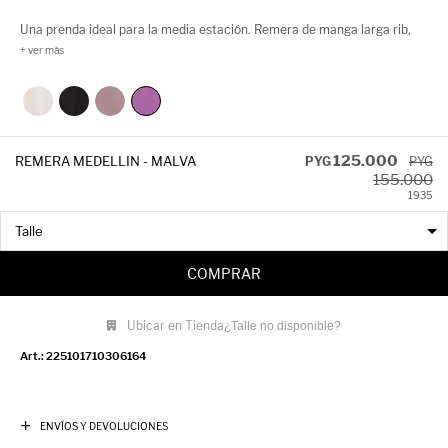
Una prenda ideal para la media estación. Remera de manga larga rib,
con cuello redondo, costuras a la vista y textura delicada.
125.000
REMERA MEDELLIN - MALVA
PYG
PYG
155.000
19
35
COMPRAR
Ubicar en Tienda
¿Talle no disponible?
225101710306164
ENVÍOS Y DEVOLUCIONES