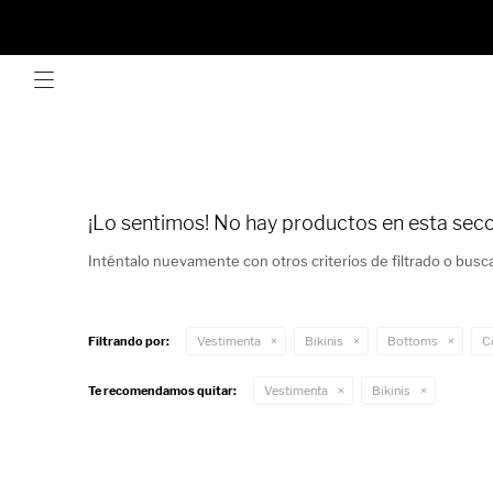

¡Lo sentimos! No hay productos en esta secc
Inténtalo nuevamente con otros criterios de filtrado o busc
VER TODO
Filtrando por:
Vestimenta
Bikinis
Bottoms
C
ABRIGOS
VER TODO
Te recomendamos quitar:
Vestimenta
Bikinis
BUZOS Y CANGUROS
ANILLOS
VER TODO
CHALECOS
AROS
BALERINAS