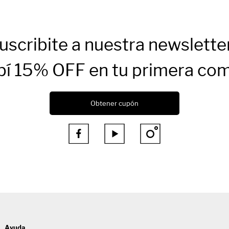
uscribite a nuestra newslette
bí 15% OFF en tu primera co
Obtener cupón



Ayuda