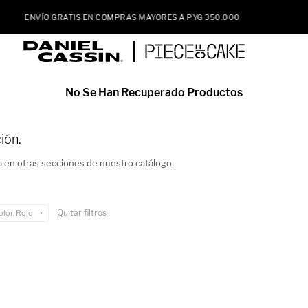
ENVÍO GRATIS EN COMPRAS MAYORES A PYG 350.000
No Se Han Recuperado Productos
ión.
a en otras secciones de nuestro catálogo.
Quitar filtros
olor:
Rojo