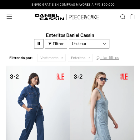
ENVÍO GRATIS EN COMPRAS MAYORES A PYG 350.000

Enteritos Daniel Cassin
Recomendados
Quitar filtros
Filtrando por:
Vestimenta
Enteritos