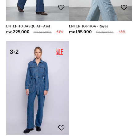
ENTERITO BASQUIAT - Azul
ENTERITO PROA - Rayas
225.000
195.000
61
48
PYG
579.000
PYG
379.000
PYG
PYG