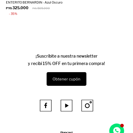
ENTERITO BERNARDIN - Azul Oscuro
325.000
PYG
505.000
PYG
35
¡Suscribite a nuestra newsletter
y recibí 15% OFF en tu primera compra!
Obtener cupón


