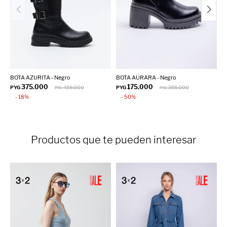
BOTA AZURITA - Negro
BOTA AURARA - Negro
B
375.000
175.000
PYG
459.000
PYG
355.000
P
PYG
PYG
18
50
Productos que te pueden interesar