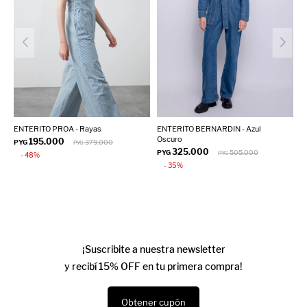
ENTERITO PROA - Rayas
ENTERITO BERNARDIN - Azul
Oscuro
195.000
PYG
379.000
PYG
325.000
PYG
505.000
PYG
48
35
¡Suscribite a nuestra newsletter
y recibí 15% OFF en tu primera compra!
Obtener cupón