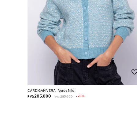
CARDIGAN VERA - Verde Nilo
205.000
28
PYG
285.000
PYG