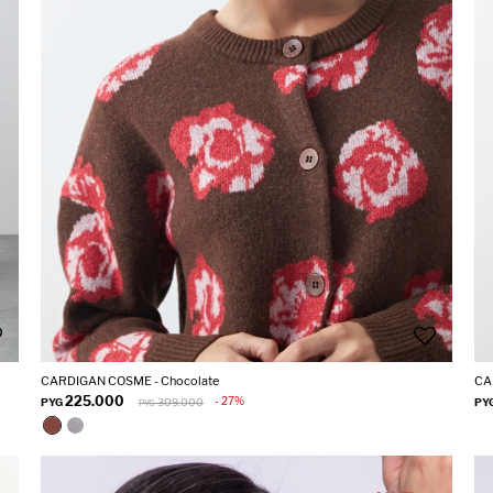
CARDIGAN COSME - Chocolate
CA
225.000
27
PYG
309.000
PY
PYG