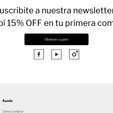
uscribite a nuestra newslette
bí 15% OFF en tu primera co
Obtener cupón



Ayuda
Cómo comprar