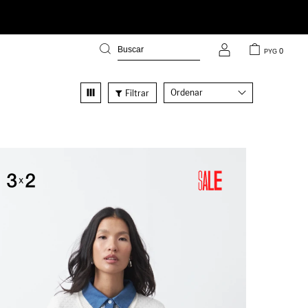
0
PYG
Recomendados