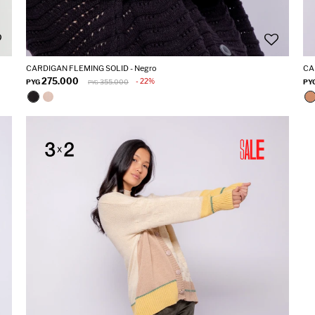
CARDIGAN FLEMING SOLID - Negro
CA
275.000
22
PYG
355.000
PY
PYG