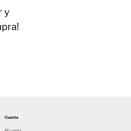
r
y
mpra!
Cuenta
Mi cuenta