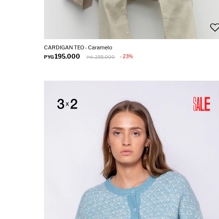
CARDIGAN TEO - Caramelo
195.000
23
PYG
255.000
PYG