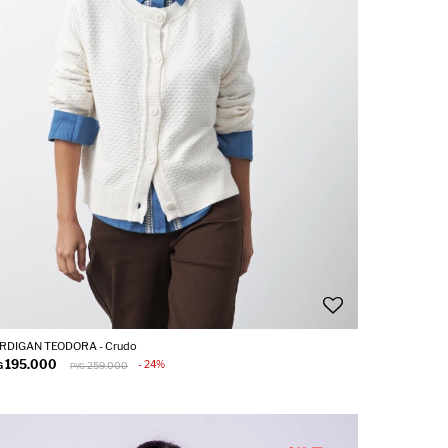
RDIGAN TEODORA - Crudo
195.000
24
G
259.000
PYG