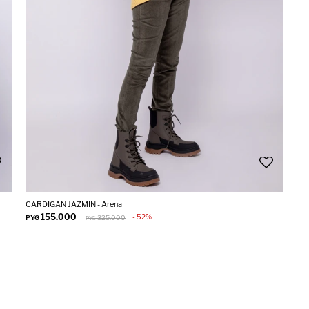
CARDIGAN JAZMIN - Arena
155.000
52
PYG
325.000
PYG