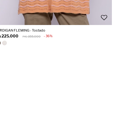
RDIGAN FLEMING - Tostado
225.000
36
G
355.000
PYG