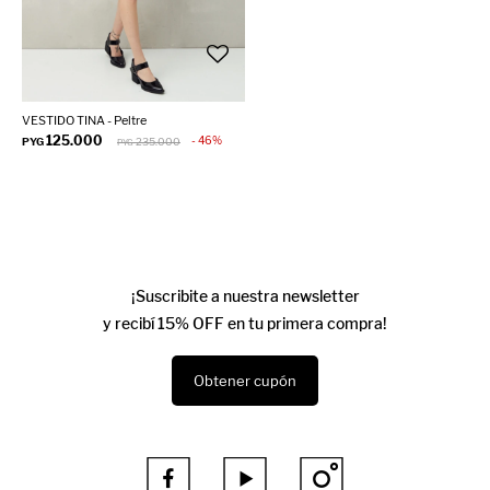
VESTIDO TINA - Peltre
125.000
46
PYG
235.000
PYG
¡Suscribite a nuestra newsletter
y recibí 15% OFF en tu primera compra!
Obtener cupón


