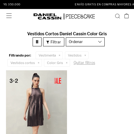
ENVÍO GRATIS EN COMPRAS MAYORES A PYG 350.000

Vestidos Cortos Daniel Cassin Color Gris
Recomendados
Filtrando por:
Vestimenta
Vestidos
Quitar filtros
Vestidos cortos
Color:
Gris