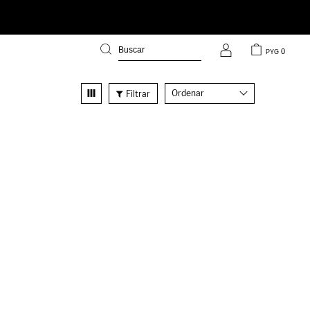
0
PYG
Recomendados