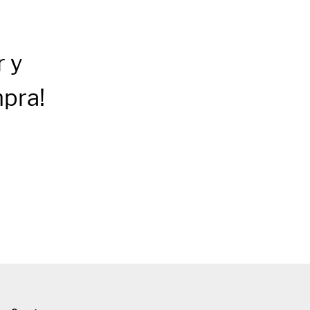
r
y
mpra!