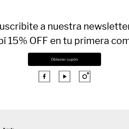
uscribite a nuestra newslette
bí 15% OFF en tu primera co
Obtener cupón


