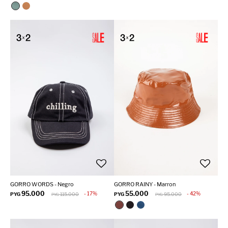
GORRO WORDS - Negro
GORRO RAINY - Marron
95.000
55.000
17
42
PYG
115.000
PYG
95.000
PYG
PYG