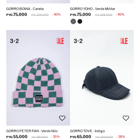
GORRO BOINA - Canela
GORRO YOHO - Verde Militar
75.000
75.000
40
40
PYG
125.000
PYG
125.000
PYG
PYG
GORRO PETER PAN - Verde Nilo
GORRO TOVE - Indigo
55.000
65.000
35
38
PYG
85.000
PYG
105.000
PYG
PYG