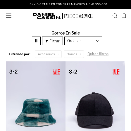
ENVÍO GRATIS EN COMPRAS MAYORES A PYG 350.000

Gorros En Sale
Recomendados
Quitar filtros
Filtrando por:
Accesorios
Gorros