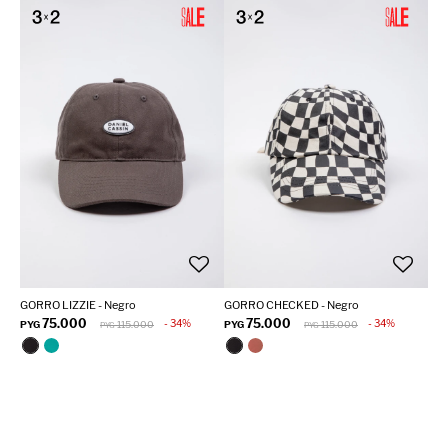
GORRO LIZZIE - Negro
GORRO CHECKED - Negro
75.000
75.000
34
34
PYG
115.000
PYG
115.000
PYG
PYG