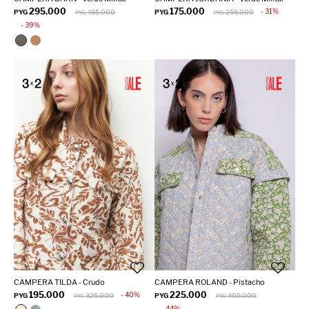
295.000
175.000
31
PYG
485.000
PYG
255.000
PYG
PYG
39
CAMPERA TILDA - Crudo
CAMPERA ROLAND - Pistacho
195.000
225.000
40
PYG
325.000
PYG
405.000
PYG
PYG
44