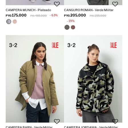
CAMPERA MUNICH - Plateado
CANGURO ROMAN - Verde Militar
175.000
205.000
63
PYG
485.000
PYG
255.000
PYG
PYG
19
CAMPERA BARN - Verde Militar
CAMPERA JORDANIA - Verde Militar