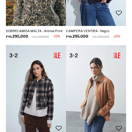
SOBRECAMISA MALTA - Animal Print
CAMPERA VENTIRA - Negro
295.000
295.000
22
22
PYG
379.000
PYG
379.000
PYG
PYG