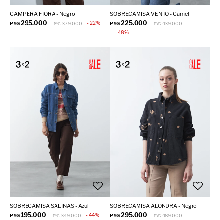
CAMPERA FIORA - Negro
SOBRECAMISA VENTO - Camel
295.000
225.000
22
PYG
379.000
PYG
439.000
PYG
PYG
48
SOBRECAMISA SALINAS - Azul
SOBRECAMISA ALONDRA - Negro
195.000
295.000
44
PYG
349.000
PYG
489.000
PYG
PYG