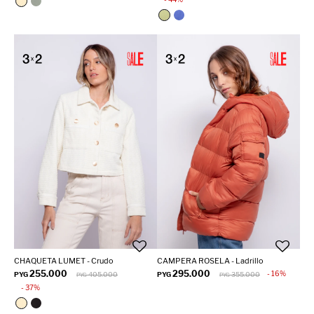
CHAQUETA LUMET - Crudo
CAMPERA ROSELA - Ladrillo
255.000
295.000
16
PYG
405.000
PYG
355.000
PYG
PYG
37