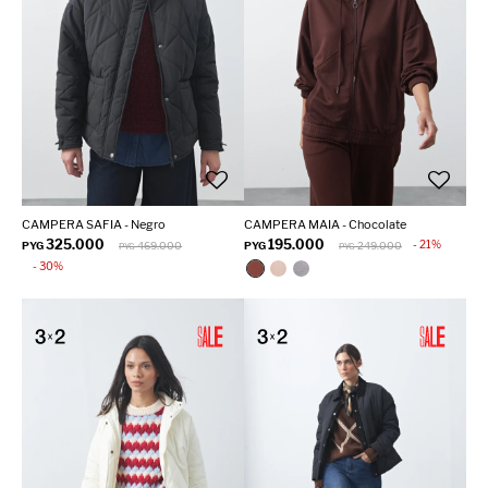
CAMPERA SAFIA - Negro
CAMPERA MAIA - Chocolate
325.000
195.000
21
PYG
469.000
PYG
249.000
PYG
PYG
30