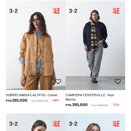
SOBRECAMISA CALYPSO - Camel
CAMPERA CENTERVILLE - Azul
Marino
195.000
44
PYG
349.000
PYG
395.000
15
PYG
469.000
PYG