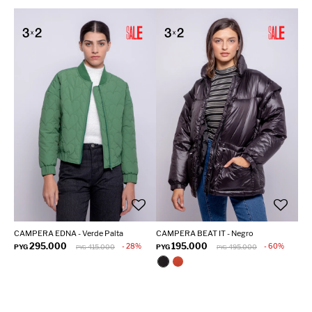
CAMPERA EDNA - Verde Palta
CAMPERA BEAT IT - Negro
295.000
195.000
28
60
PYG
415.000
PYG
495.000
PYG
PYG