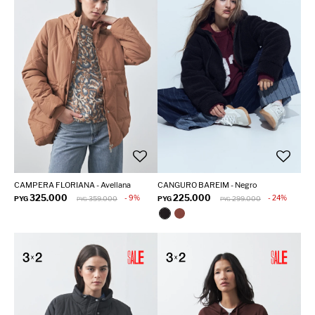
CAMPERA FLORIANA - Avellana
CANGURO BAREIM - Negro
325.000
225.000
9
24
PYG
359.000
PYG
299.000
PYG
PYG