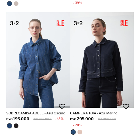
39
SOBRECAMISA ADELE - Azul Oscuro
CAMPERA TOIA - Azul Marino
195.000
295.000
48
PYG
379.000
PYG
369.000
PYG
PYG
20