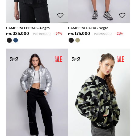
CAMPERA FERRAS - Negro
CAMPERA CALIA - Negro
325.000
175.000
34
31
PYG
499.000
PYG
255.000
PYG
PYG