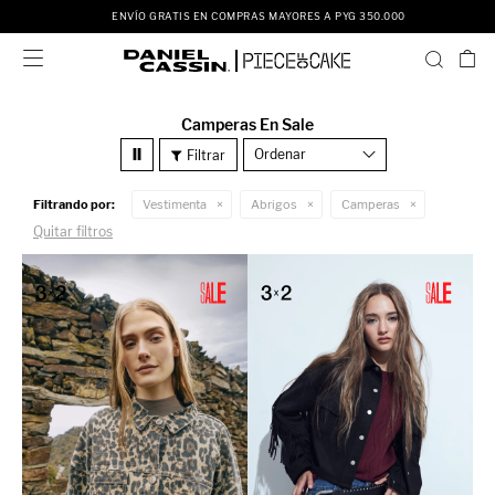
ENVÍO GRATIS EN COMPRAS MAYORES A PYG 350.000

Camperas En Sale
Recomendados
Filtrando por:
Vestimenta
Abrigos
Camperas
Quitar filtros