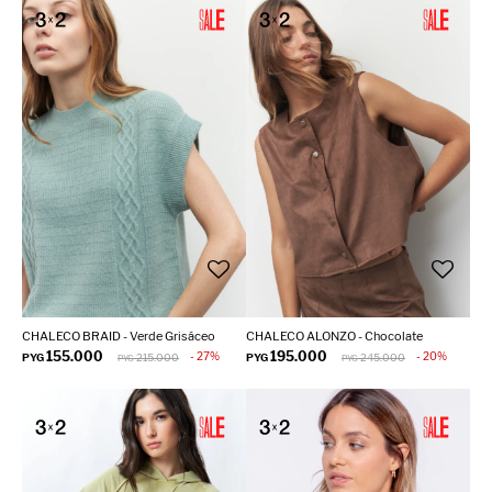
CHALECO BRAID - Verde Grisáceo
CHALECO ALONZO - Chocolate
155.000
195.000
27
20
PYG
215.000
PYG
245.000
PYG
PYG