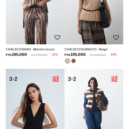
CHALECO NANO - Marrón oscuro
CHALECO HUANUCO - Beige
195.000
195.000
21
14
PYG
249.000
PYG
229.000
PYG
PYG