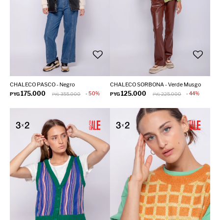
CHALECO PASCO - Negro
CHALECO SORBONA - Verde Musgo
175.000
125.000
50
44
PYG
355.000
PYG
225.000
PYG
PYG