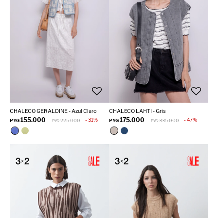
CHALECO GERALDINE - Azul Claro
CHALECO LAHTI - Gris
155.000
175.000
31
47
PYG
225.000
PYG
335.000
PYG
PYG