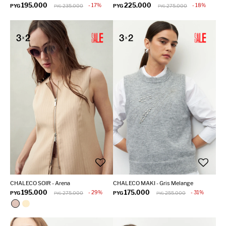
195.000
225.000
17
18
PYG
235.000
PYG
275.000
PYG
PYG
CHALECO SOIR - Arena
CHALECO MAKI - Gris Melange
195.000
175.000
29
31
PYG
275.000
PYG
255.000
PYG
PYG