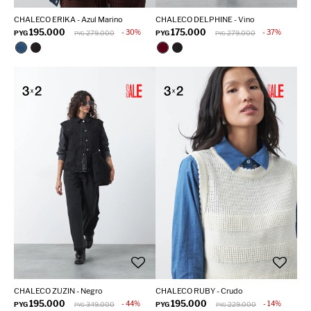
CHALECO ERIKA - Azul Marino
CHALECO DELPHINE - Vino
195.000
175.000
30
37
PYG
279.000
PYG
279.000
PYG
PYG
CHALECO ZUZIN - Negro
CHALECO RUBY - Crudo
195.000
195.000
44
14
PYG
349.000
PYG
229.000
PYG
PYG