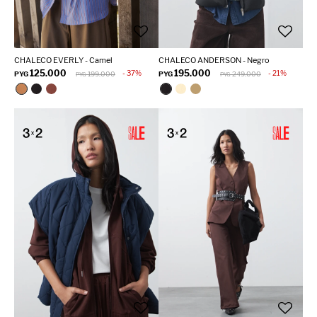
CHALECO EVERLY - Camel
CHALECO ANDERSON - Negro
125.000
195.000
37
21
PYG
199.000
PYG
249.000
PYG
PYG