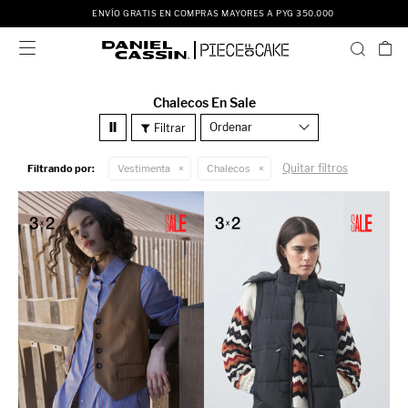
ENVÍO GRATIS EN COMPRAS MAYORES A PYG 350.000

Chalecos En Sale
Recomendados
Quitar filtros
Filtrando por:
Vestimenta
Chalecos