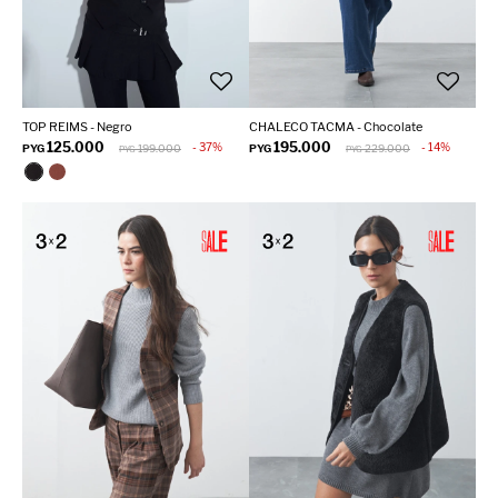
TOP REIMS - Negro
CHALECO TACMA - Chocolate
125.000
195.000
37
14
PYG
199.000
PYG
229.000
PYG
PYG