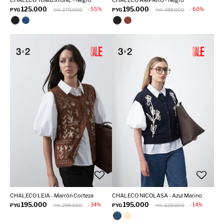
CHALECO TOMBSTONE - Negro
CHALECO AMPARO - Negro
125.000
195.000
55
60
PYG
279.000
PYG
489.000
PYG
PYG
CHALECO LEIA - Marrón Corteza
CHALECO NICOLASA - Azul Marino
195.000
195.000
34
14
PYG
299.000
PYG
229.000
PYG
PYG