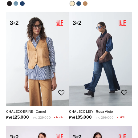
CHALECO ERINE - Camel
CHALECO LISY - Rosa Viejo
125.000
195.000
45
34
PYG
229.000
PYG
299.000
PYG
PYG