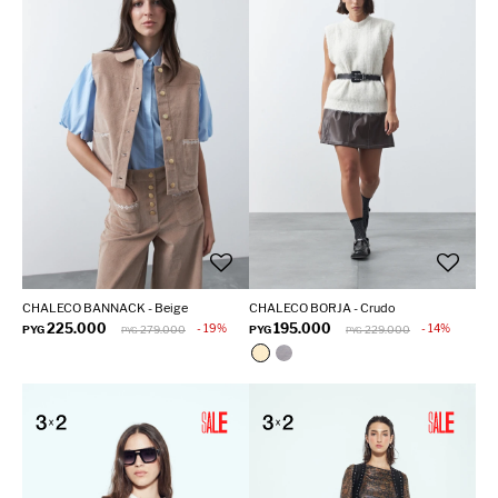
CHALECO BANNACK - Beige
CHALECO BORJA - Crudo
225.000
195.000
19
14
PYG
279.000
PYG
229.000
PYG
PYG