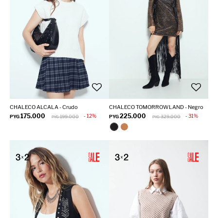
CHALECO ALCALA - Crudo
CHALECO TOMORROWLAND - Negro
175.000
225.000
12
31
PYG
199.000
PYG
329.000
PYG
PYG