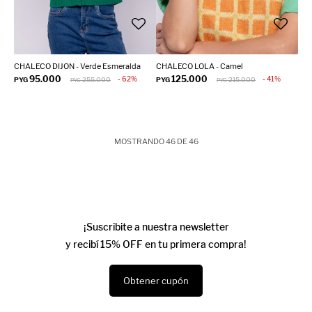
CHALECO DIJON - Verde Esmeralda
CHALECO LOLA - Camel
95.000
125.000
62
41
PYG
255.000
PYG
215.000
PYG
PYG
MOSTRANDO
46
DE
46
¡Suscribite a nuestra newsletter
y recibí 15% OFF en tu primera compra!
Obtener cupón