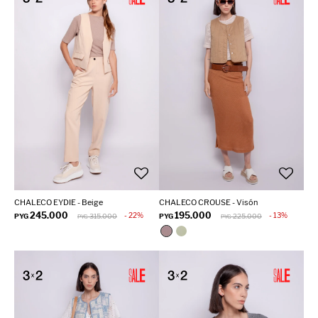
CHALECO EYDIE - Beige
CHALECO CROUSE - Visón
245.000
195.000
22
13
PYG
315.000
PYG
225.000
PYG
PYG