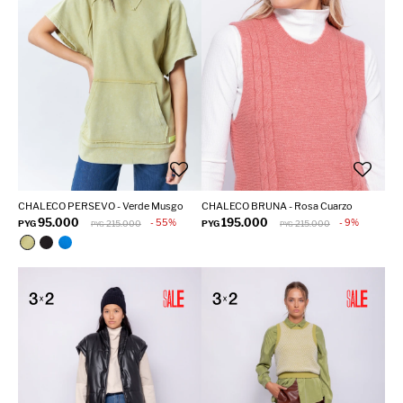
CHALECO PERSEVO - Verde Musgo
CHALECO BRUNA - Rosa Cuarzo
95.000
195.000
55
9
PYG
215.000
PYG
215.000
PYG
PYG