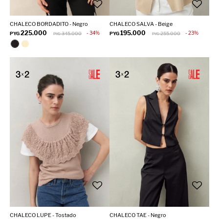
CHALECO BORDADITO - Negro
CHALECO SALVA - Beige
225.000
195.000
34
23
PYG
345.000
PYG
255.000
PYG
PYG
CHALECO LUPE - Tostado
CHALECO TAE - Negro