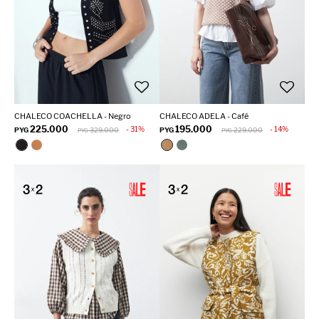
CHALECO COACHELLA - Negro
CHALECO ADELA - Café
225.000
195.000
31
14
PYG
329.000
PYG
229.000
PYG
PYG