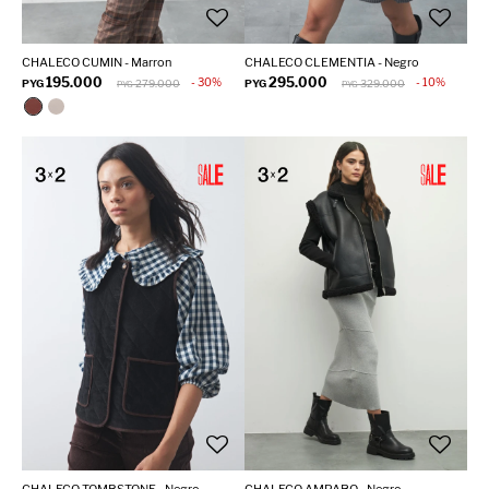
CHALECO CUMIN - Marron
CHALECO CLEMENTIA - Negro
195.000
295.000
30
10
PYG
279.000
PYG
329.000
PYG
PYG