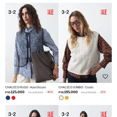
CHALECO HUGO - Azul Oscuro
CHALECO JUMBO - Crudo
125.000
195.000
45
21
PYG
229.000
PYG
249.000
PYG
PYG