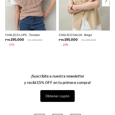
CHALECO LUPE - Tostado
CHALECO SALVA - Beige
C
195.000
195.000
PYG
235.000
PYG
255.000
P
PYG
PYG
17
23
¡Suscribite a nuestra newsletter
y recibí 15% OFF en tu primera compra!
Obtener cupón