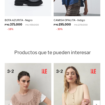
BOTA AZURITA - Negro
CAMISA OPALITA - Indigo
P
375.000
195.000
PYG
459.000
PYG
279.000
P
PYG
PYG
18
30
Productos que te pueden interesar