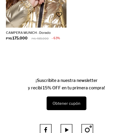
CAMPERA MUNICH - Dorado
175.000
63
PYG
485.000
PYG
¡Suscribite a nuestra newsletter
y recibí 15% OFF en tu primera compra!
Obtener cupón


