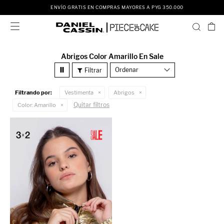
ENVÍO GRATIS EN COMPRAS MAYORES A PYG 350.000

Abrigos Color Amarillo En Sale
Recomendados
Filtrando por:
Vestimenta
Abrigos
Quitar filtros
Color:
Amarillo