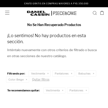
ENVÍO GRATIS EN COMPRAS MAYORES A PYG 350.000

No Se Han Recuperado Productos
¡Lo sentimos! No hay productos en esta
sección.
Inténtalo nuevamente con otros criterios de filtrado o busca
en otras secciones de nuestro catálogo.
Filtrando por:
Vestimenta
Pantalones
Babuchas
Quitar filtros
Color:
Beige
Te recomendamos quitar:
Vestimenta
Pantalones