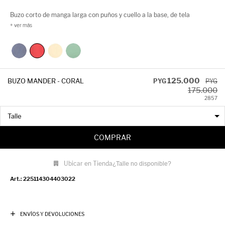
Buzo corto de manga larga con puños y cuello a la base, de tela
texturizada. Es holgado, suave al tacto y súper comfy!
125.000
BUZO MANDER - CORAL
PYG
PYG
175.000
28
57
COMPRAR
Ubicar en Tienda
¿Talle no disponible?
225114304403022
ENVÍOS Y DEVOLUCIONES