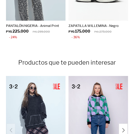
PANTALÓN NIGERIA - Animal Print
ZAPATILLA WILLEMINA - Negro
P
225.000
175.000
PYG
299.000
PYG
275.000
P
PYG
PYG
24
36
Productos que te pueden interesar