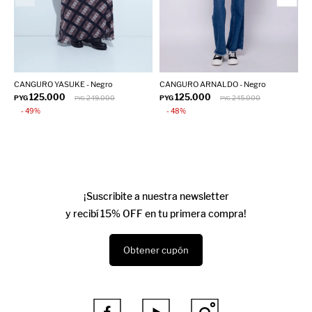
CANGURO YASUKE - Negro
CANGURO ARNALDO - Negro
B
125.000
125.000
PYG
249.000
PYG
245.000
P
PYG
PYG
49
48
¡Suscribite a nuestra newsletter
y recibí 15% OFF en tu primera compra!
Obtener cupón