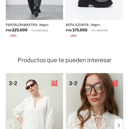
PANTALÓN MASTRA - Negro
BOTA AZURITA - Negro
P
225.000
375.000
PYG
299.000
PYG
459.000
P
PYG
PYG
24
18
Productos que te pueden interesar