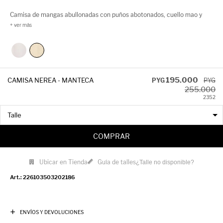
Camisa de mangas abullonadas con puños abotonados, cuello mao y
delicados calados centrales. Hecha 100% de algodón.
195.000
CAMISA NEREA - MANTECA
PYG
PYG
255.000
23
52
COMPRAR
Ubicar en Tienda
Guía de talles
¿Talle no disponible?
226103503202186
ENVÍOS Y DEVOLUCIONES