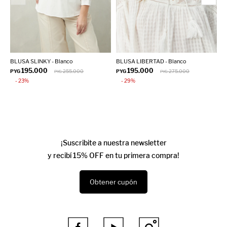
BLUSA SLINKY - Blanco
BLUSA LIBERTAD - Blanco
B
195.000
195.000
PYG
255.000
PYG
275.000
P
PYG
PYG
23
29
¡Suscribite a nuestra newsletter
y recibí 15% OFF en tu primera compra!
Obtener cupón