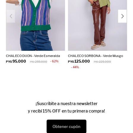
CHALECO DIJON - Verde Esmeralda
CHALECO SORBONA - Verde Musgo
C
95.000
125.000
62
PYG
255.000
PYG
225.000
P
PYG
PYG
44
¡Suscribite a nuestra newsletter
y recibí 15% OFF en tu primera compra!
Obtener cupón