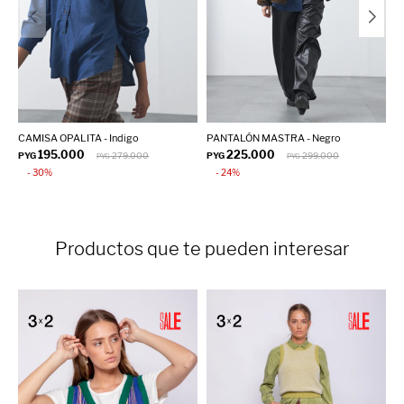
CAMISA OPALITA - Indigo
PANTALÓN MASTRA - Negro
C
195.000
225.000
PYG
279.000
PYG
299.000
P
PYG
PYG
30
24
Productos que te pueden interesar