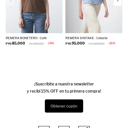
REMERA BONETERO - Café
REMERA SHIITAKE - Celeste
R
R
85.000
95.000
14
26
PYG
99.000
PYG
129.000
PYG
PYG
P
¡Suscribite a nuestra newsletter
y recibí 15% OFF en tu primera compra!
Obtener cupón