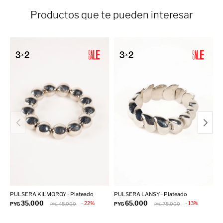
Productos que te pueden interesar
PULSERA KILMOROY - Plateado
PULSERA LANSY - Plateado
P
35.000
65.000
22
13
PYG
45.000
PYG
75.000
P
PYG
PYG