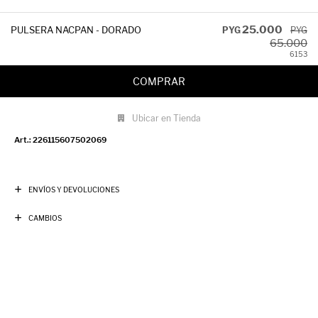
25.000
PULSERA NACPAN - DORADO
PYG
PYG
65.000
61
53
COMPRAR
Ubicar en Tienda
226115607502069
ENVÍOS Y DEVOLUCIONES
CAMBIOS