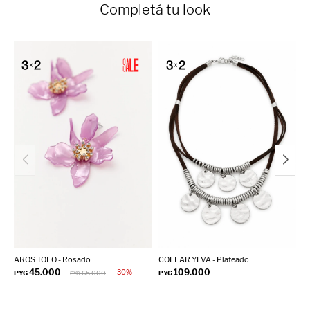
Completá tu look
AROS TOFO - Rosado
COLLAR YLVA - Plateado
A
45.000
109.000
30
PYG
65.000
PYG
P
PYG